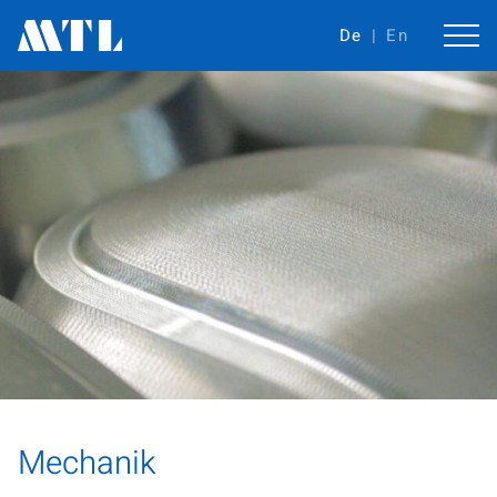
De
En
Mechanik